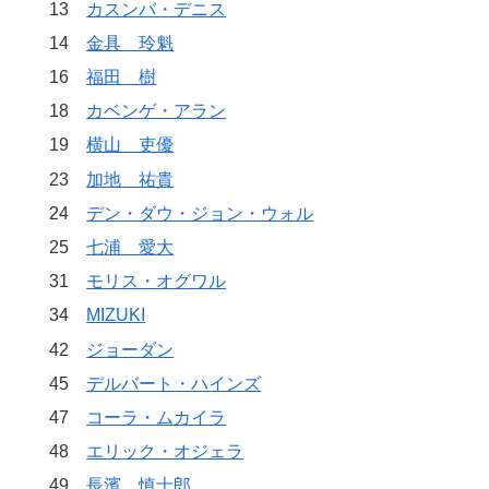
13
カスンバ・デニス
14
金具 玲魁
16
福田 樹
18
カベンゲ・アラン
19
横山 吏優
23
加地 祐貴
24
デン・ダウ・ジョン・ウォル
25
七浦 愛大
31
モリス・オグワル
34
MIZUKI
42
ジョーダン
45
デルバート・ハインズ
47
コーラ・ムカイラ
48
エリック・オジェラ
49
長濱 慎士郎