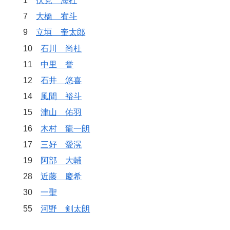
1
伏見 海杜
7
大橋 宥斗
9
立垣 奎太郎
10
石川 尚杜
11
中里 誉
12
石井 悠喜
14
風間 裕斗
15
津山 佑羽
16
木村 龍一朗
17
三好 愛滉
19
阿部 大輔
28
近藤 慶希
30
一聖
55
河野 剣太朗