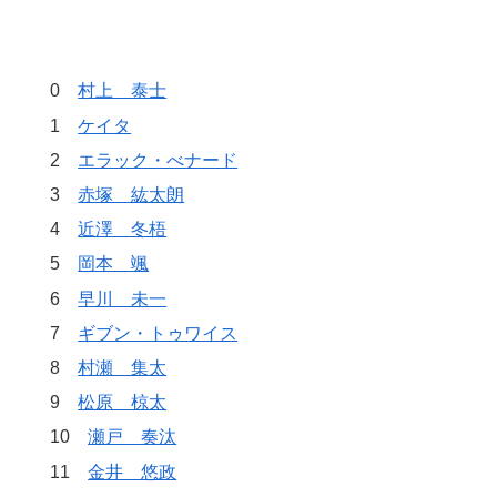
0
村上 泰士
1
ケイタ
2
エラック・べナード
3
赤塚 紘太朗
4
近澤 冬梧
5
岡本 颯
6
早川 未一
7
ギブン・トゥワイス
8
村瀬 集太
9
松原 椋太
10
瀬戸 奏汰
11
金井 悠政