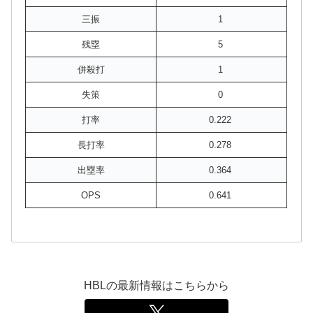
三振
1
残塁
5
併殺打
1
失策
0
打率
0.222
長打率
0.278
出塁率
0.364
OPS
0.641
HBLの最新情報はこちらから