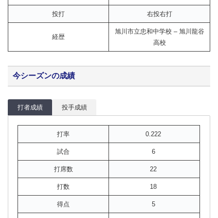
投打
右投右打
旭川市立忠和中学校 – 旭川龍谷
経歴
高校
今シーズンの成績
打者成績
投手成績
打率
0.222
試合
6
打席数
22
打数
18
得点
5