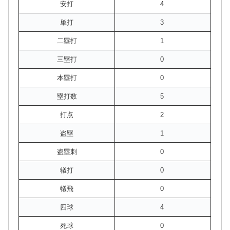
安打
4
単打
3
二塁打
1
三塁打
0
本塁打
0
塁打数
5
打点
2
盗塁
1
盗塁刺
0
犠打
0
犠飛
0
四球
4
死球
0