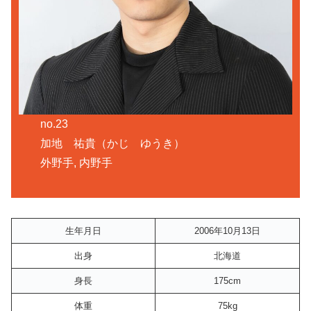
no.23
加地 祐貴（かじ ゆうき）
外野手, 内野手
生年月日
2006年10月13日
出身
北海道
身長
175cm
体重
75kg