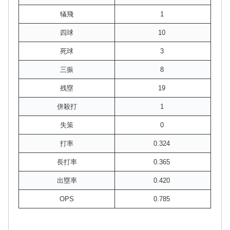
犠飛
1
四球
10
死球
3
三振
8
残塁
19
併殺打
1
失策
0
打率
0.324
長打率
0.365
出塁率
0.420
OPS
0.785