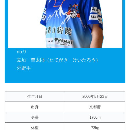
no.9
立垣 奎太郎（たてがき けいたろう）
外野手
生年月日
2006年5月23日
出身
京都府
身長
178cm
体重
73kg