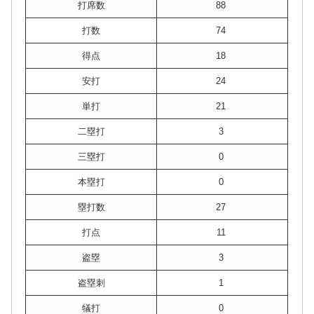
打席数
88
打数
74
得点
18
安打
24
単打
21
二塁打
3
三塁打
0
本塁打
0
塁打数
27
打点
11
盗塁
3
盗塁刺
1
犠打
0