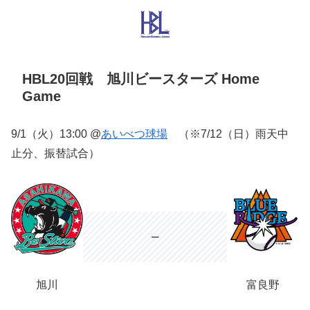
HBL20回戦 旭川ビースターズ Home
Game
9/1（火）13:00 @
あいべつ球場
（※7/12（日）雨天中
止分、振替試合）
–
旭川
富良野