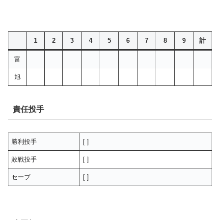
1
2
3
4
5
6
7
8
9
計
富
旭
責任投手
勝利投手
[ ]
敗戦投手
[ ]
セーブ
[ ]