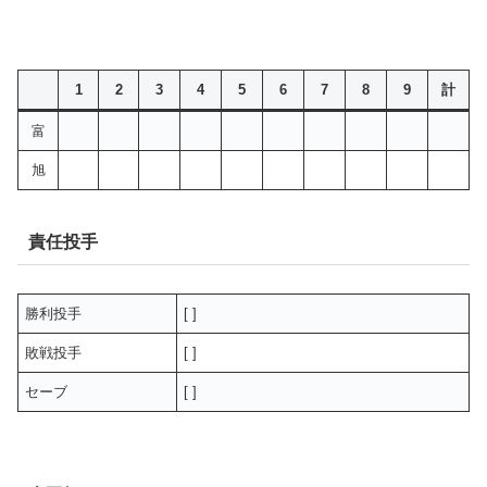
1
2
3
4
5
6
7
8
9
計
富
旭
責任投手
勝利投手
[ ]
敗戦投手
[ ]
セーブ
[ ]