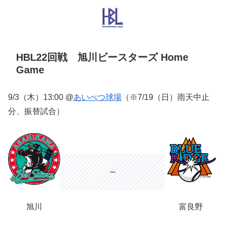
HBL22回戦 旭川ビースターズ Home
Game
9/3（木）13:00 @
あいべつ球場
（※7/19（日）雨天中止
分、振替試合）
–
旭川
富良野