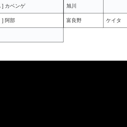
旭 ] カベンゲ
旭川
富 ] 阿部
富良野
ケイタ